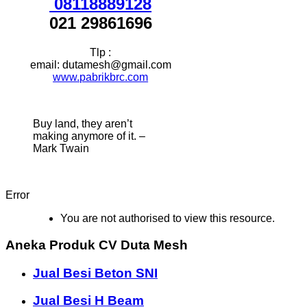
08118889128
021 29861696
Tlp :
email: dutamesh@gmail.com
www.pabrikbrc.com
Buy land, they aren’t
making anymore of it. –
Mark Twain
Error
You are not authorised to view this resource.
Aneka Produk CV Duta Mesh
Jual Besi Beton SNI
Jual Besi H Beam