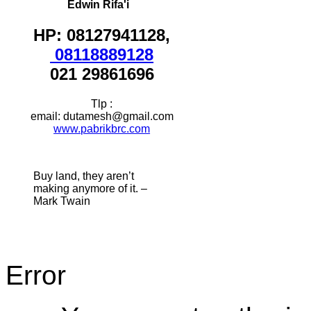
Edwin Rifa'i
HP: 08127941128,
08118889128
021 29861696
Tlp :
email: dutamesh@gmail.com
www.pabrikbrc.com
Buy land, they aren’t
making anymore of it. –
Mark Twain
Error