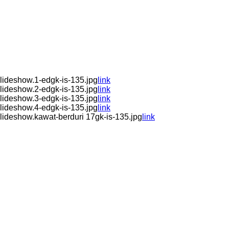
ideshow.1-edgk-is-135.jpg
link
ideshow.2-edgk-is-135.jpg
link
ideshow.3-edgk-is-135.jpg
link
ideshow.4-edgk-is-135.jpg
link
ideshow.kawat-berduri 17gk-is-135.jpg
link