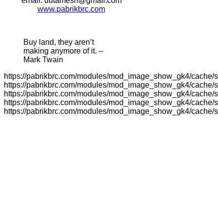
email: dutamesh@gmail.com
www.pabrikbrc.com
Buy land, they aren’t
making anymore of it. –
Mark Twain
https://pabrikbrc.com/modules/mod_image_show_gk4/cache/sl
https://pabrikbrc.com/modules/mod_image_show_gk4/cache/sl
https://pabrikbrc.com/modules/mod_image_show_gk4/cache/sl
https://pabrikbrc.com/modules/mod_image_show_gk4/cache/sl
https://pabrikbrc.com/modules/mod_image_show_gk4/cache/sl