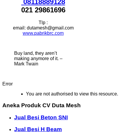
08118889128
021 29861696
Tlp :
email: dutamesh@gmail.com
www.pabrikbrc.com
Buy land, they aren’t
making anymore of it. –
Mark Twain
Error
You are not authorised to view this resource.
Aneka Produk CV Duta Mesh
Jual Besi Beton SNI
Jual Besi H Beam