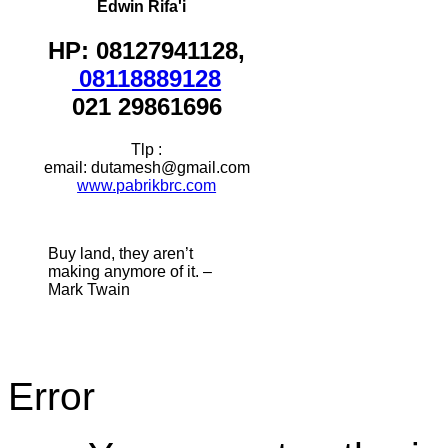
Edwin Rifa'i
HP: 08127941128,
08118889128
021 29861696
Tlp :
email: dutamesh@gmail.com
www.pabrikbrc.com
Buy land, they aren’t
making anymore of it. –
Mark Twain
Error