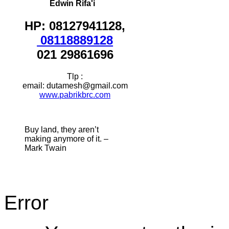
Edwin Rifa'i
HP: 08127941128,
08118889128
021 29861696
Tlp :
email: dutamesh@gmail.com
www.pabrikbrc.com
Buy land, they aren’t
making anymore of it. –
Mark Twain
Error