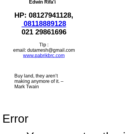
Edwin Rifa'i
HP: 08127941128,
08118889128
021 29861696
Tlp :
email: dutamesh@gmail.com
www.pabrikbrc.com
Buy land, they aren’t
making anymore of it. –
Mark Twain
Error