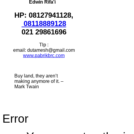
Edwin Rifa'i
HP: 08127941128,
08118889128
021 29861696
Tlp :
email: dutamesh@gmail.com
www.pabrikbrc.com
Buy land, they aren’t
making anymore of it. –
Mark Twain
Error