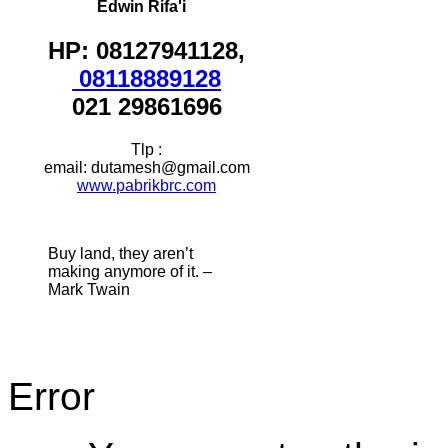
Edwin Rifa'i
HP: 08127941128,
08118889128
021 29861696
Tlp :
email: dutamesh@gmail.com
www.pabrikbrc.com
Buy land, they aren’t
making anymore of it. –
Mark Twain
Error